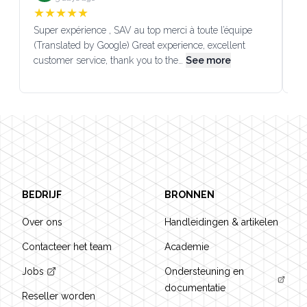
★
★
★
★
★
Super expérience , SAV au top merci à toute l’équipe
SA
(Translated by Google) Great experience, excellent
Go
customer service, thank you to the…
See more
co
Footer
BEDRIJF
BRONNEN
Over ons
Handleidingen & artikelen
Contacteer het team
Academie
Jobs
Ondersteuning en
documentatie
Reseller worden