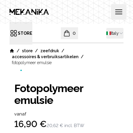
MEKANIKA
Open 
Shipping co
STORE
0
Italy
Open menu
items in cart, view bag
/
/
/
store
zeefdruk
Home
/
accessoires & verbruiksartikelen
fotopolymeer emulsie
Fotopolymeer
emulsie
Product information
vanaf
16,90 €
20,62 €
incl. BTW