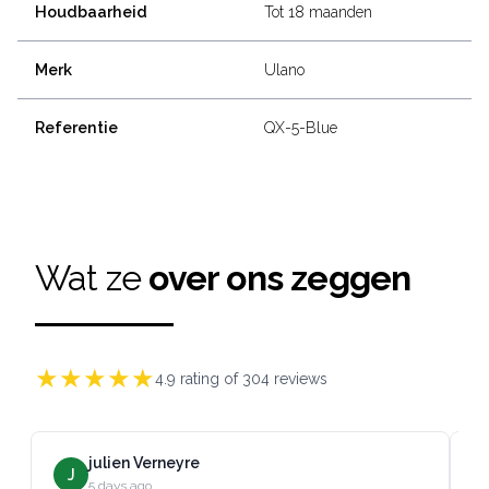
Houdbaarheid
Tot 18 maanden
Merk
Ulano
Referentie
QX-5-Blue
Wat ze
over ons zeggen
★
★
★
★
★
4.9
rating of
304
reviews
julien Verneyre
J
5 days ago