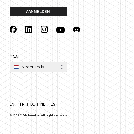
AANMELDEN
Facebook
Linkedin
Instagram
YouTube
Discord
TAAL
Nederlands
EN
|
FR
|
DE
|
NL
|
ES
©
2026
Mekanika. All rights reserved.