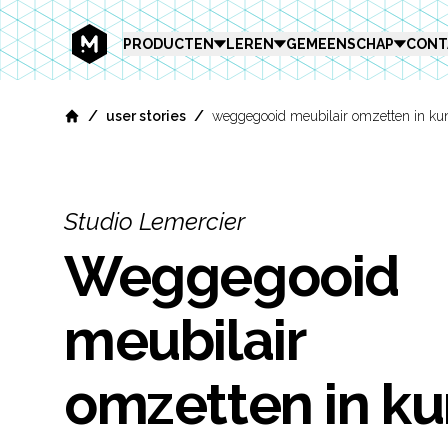
MEKANIKA
PRODUCTEN
LEREN
GEMEENSCHAP
CONT
/
/
user stories
weggegooid meubilair omzetten in ku
Home
Studio Lemercier
Weggegooid
meubilair
omzetten in ku