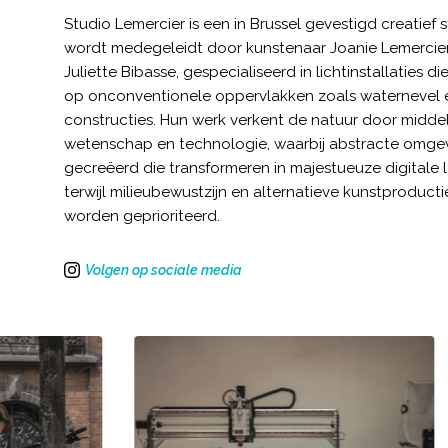
Studio Lemercier is een in Brussel gevestigd creatief 
wordt medegeleidt door kunstenaar Joanie Lemercier
Juliette Bibasse, gespecialiseerd in lichtinstallaties d
op onconventionele oppervlakken zoals waternevel
constructies. Hun werk verkent de natuur door midde
wetenschap en technologie, waarbij abstracte omg
gecreëerd die transformeren in majestueuze digital
terwijl milieubewustzijn en alternatieve kunstproduc
worden geprioriteerd.
Volgen op sociale media
Instagram