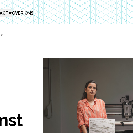
ACT
OVER ONS
nst
nst