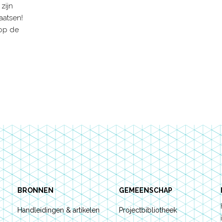
zijn
aatsen!
op de
BRONNEN
GEMEENSCHAP
Handleidingen & artikelen
Projectbibliotheek