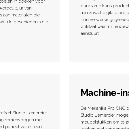
 stoelen in doeken voor
duurzame kunstproducti
gwerpcultuur van
aan zowel digitale proje
is aan materialen die
houtverwerkingsgereed
rwijl de geschiedenis die
ontstaat waar milieubewu
aanstuurt.
Machine-ins
De Mekanika Pro CNC die
eëert Studio Lemercier
Studio Lemercier mogel
chap samenvoegen met
meubelstukken om te ze
d paneel vertelt een