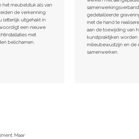
werken met aangepaste
n het meubelstuk als van
samenwerkingsverbande
breiden de verkenning
gedetailleerde graveri
letterlijk uitgehakt in
met de hand te realiser
nwoordigt een nieuwe
aan de toewijding van h
htinstallaties met
kunstpraktijken worden
rden belichamen.
milieubewustzijn en de 
samenwerken.
timent. Maar