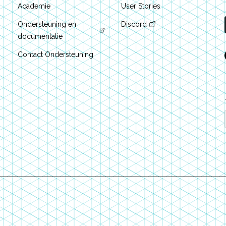
Academie
User Stories
Ondersteuning en
Discord
documentatie
Contact Ondersteuning