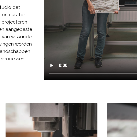
studio dat
 en curator
ie projecteren
 en aangepaste
l van wiskunde,
evingen worden
e landschappen
tieprocessen