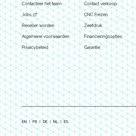
Contacteer het team
Contact verkoop
Jobs
CNC Frezen
Reseller worden
Zeefdruk
Algemene voorwaarden
Financieringsopties
Privacybeleid
Garantie
EN
|
FR
|
DE
|
NL
|
ES