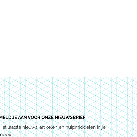
MELD JE AAN VOOR ONZE NIEUWSBRIEF
Het laatste nieuws, artikelen en hulpmiddelen in je
inbox.