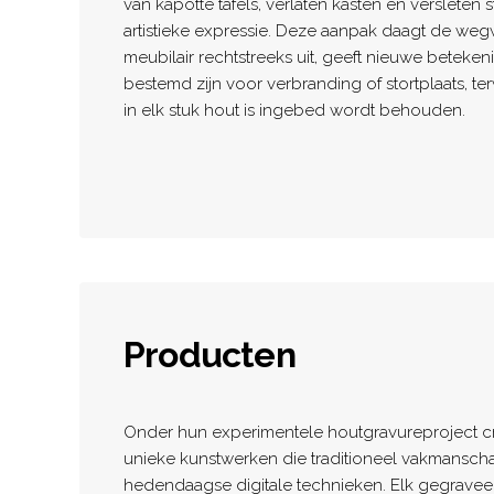
van kapotte tafels, verlaten kasten en versleten
artistieke expressie. Deze aanpak daagt de we
meubilair rechtstreeks uit, geeft nieuwe beteken
bestemd zijn voor verbranding of stortplaats, te
in elk stuk hout is ingebed wordt behouden.
Producten
Onder hun experimentele houtgravureproject cr
unieke kunstwerken die traditioneel vakmans
hedendaagse digitale technieken. Elk gegraveer