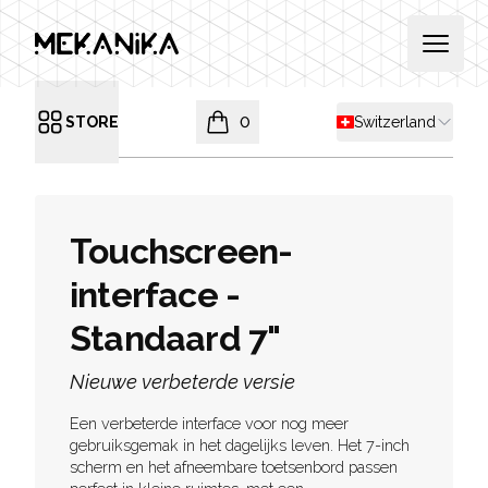
MEKANIKA
Open 
Shipping country
STORE
0
Switzerland
Open menu
items in cart, view bag
Touchscreen-
interface -
Standaard 7"
Nieuwe verbeterde versie
Een verbeterde interface voor nog meer
gebruiksgemak in het dagelijks leven. Het 7-inch
NIEUW
scherm en het afneembare toetsenbord passen