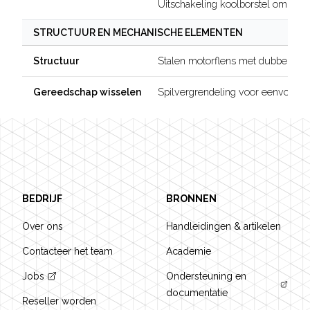
Uitschakeling koolborstel om de 
STRUCTUUR EN MECHANISCHE ELEMENTEN
Stalen motorflens met dubbele lag
Structuur
Spilvergrendeling voor eenvoudig
Gereedschap wisselen
Footer
BEDRIJF
BRONNEN
Over ons
Handleidingen & artikelen
Contacteer het team
Academie
Jobs
Ondersteuning en
documentatie
Reseller worden