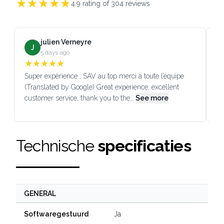
★
★
★
★
★
4.9
rating of
304
reviews
julien Verneyre
J
5 days ago
★
★
★
★
★
Super expérience , SAV au top merci à toute l’équipe
SA
(Translated by Google) Great experience, excellent
Go
customer service, thank you to the…
See more
co
Technische
specificaties
GENERAL
Ja
Softwaregestuurd