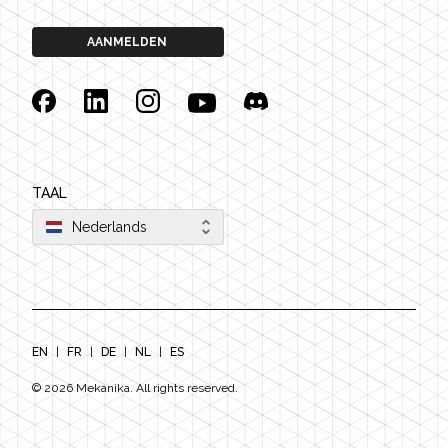
AANMELDEN
Facebook
Linkedin
Instagram
YouTube
Discord
TAAL
Nederlands
EN
|
FR
|
DE
|
NL
|
ES
©
2026
Mekanika. All rights reserved.