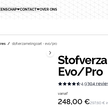
EENSCHAP
CONTACT
OVER ONS
/
ires
stofverzamelingsset - evo/pro
Stofverza
Evo/Pro
4,9
304 revi
Product in
vanaf
248,00 €
297,60 €
i