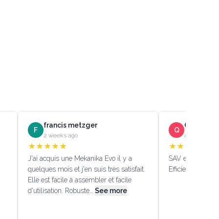
francis metzger
Quentin D
F
Q
2 weeks ago
a month ago
★
★
★
★
★
★
★
★
★
★
J'ai acquis une Mekanika Evo il y a
SAV efficace!!! (
quelques mois et j'en suis très satisfait.
Efficient custome
Elle est facile à assembler et facile
d'utilisation. Robuste…
See more