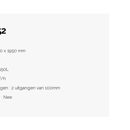
52
10 x 1950 mm
 150L
³/h
ngen : 2 uitgangen van 100mm
 : Nee