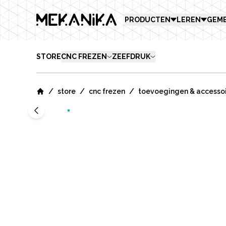
MEKANIKA
PRODUCTEN
LEREN
GEM
STORE
CNC FREZEN
ZEEFDRUK
/
/
/
store
cnc frezen
toevoegingen & accesso
Home