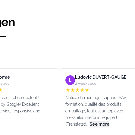
gen
Lomré
Ludovic DUVERT-GAUGE
L
s ago
2 weeks ago
★
★
★
★
★
★
réactif et compétent !
Notice de montage, support, SAV,
 by Google) Excellent
formation, qualité des produits,
rvice, responsive and
emballage, tout est au top avec
mékanika, merci à l'équipe !
(Translated…
See more