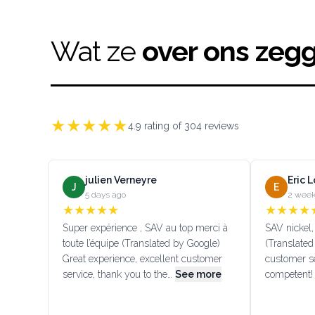
Wat ze
over ons zeg
★
★
★
★
★
4.9
rating of
304
reviews
julien Verneyre
Eric 
J
E
5 days ago
2 week
★
★
★
★
★
★
★
★
★
Super expérience , SAV au top merci à
SAV nickel, 
toute l’équipe (Translated by Google)
(Translated
Great experience, excellent customer
customer se
service, thank you to the…
See more
competent!