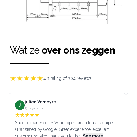
Wat ze
over ons zeggen
★
★
★
★
★
4.9
rating of
304
reviews
julien Verneyre
J
5 days ago
★
★
★
★
★
Super expérience , SAV au top merci à toute l’équipe
SA
(Translated by Google) Great experience, excellent
Go
customer service, thank you to the…
See more
co