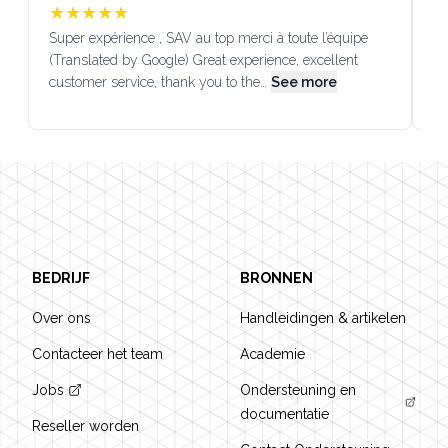
★
★
★
★
★
Super expérience , SAV au top merci à toute l’équipe
SA
(Translated by Google) Great experience, excellent
Go
customer service, thank you to the…
See more
co
Footer
BEDRIJF
BRONNEN
Over ons
Handleidingen & artikelen
Contacteer het team
Academie
Jobs
Ondersteuning en
documentatie
Reseller worden