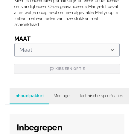
Description
Klem je onderdelen gemakkelijk en werk onder ideale
omstandigheden. Onze geavanceerde Martyr-kit bevat
alles wat je nodig hebt om een afgevlakte Martyr op te
zetten met een raster van inzetstukken met
schroefdraad.
MAAT
Maat
KIES EEN OPTIE
Inhoud pakket
Montage
Technische specificaties
Inbegrepen