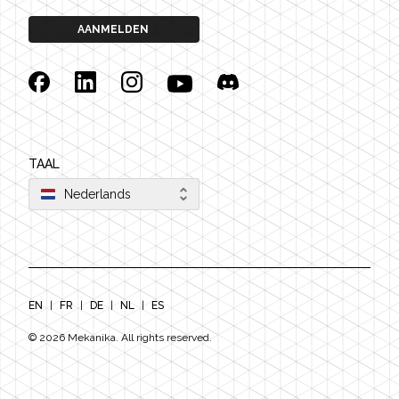
AANMELDEN
Facebook
Linkedin
Instagram
YouTube
Discord
TAAL
Nederlands
EN
|
FR
|
DE
|
NL
|
ES
©
2026
Mekanika. All rights reserved.