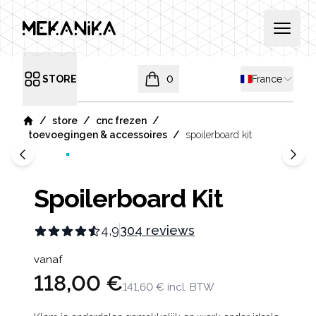
MEKANIKA
Open 
Shipping coun
STORE
0
France
Open menu
items in cart, view bag
/
/
/
store
cnc frezen
Home
/
toevoegingen & accessoires
spoilerboard kit
Spoilerboard Kit
4,9
304 reviews
Product information
vanaf
118,00 €
141,60 €
incl. BTW