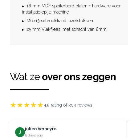
18 mm MDF spoilerbord platen + hardware voor
installatie op je machine
M6x13 schroefdraad inzetstukken
25 mm Vlakfrees, met schacht van 8mm
Wat ze
over ons zeggen
★
★
★
★
★
4.9
rating of
304
reviews
julien Verneyre
J
5 days ago