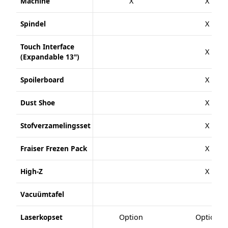
Machine
X
X
Spindel
X
Touch Interface
X
(Expandable 13")
Spoilerboard
X
Dust Shoe
X
Stofverzamelingsset
X
Fraiser Frezen Pack
X
High-Z
X
Vacuümtafel
Laserkopset
Option
Option