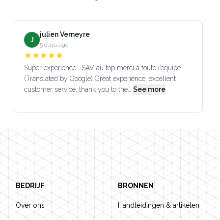
julien Verneyre
J
5 days ago
★
★
★
★
★
Super expérience , SAV au top merci à toute l’équipe
SA
(Translated by Google) Great experience, excellent
Go
customer service, thank you to the…
See more
co
Footer
BEDRIJF
BRONNEN
Over ons
Handleidingen & artikelen