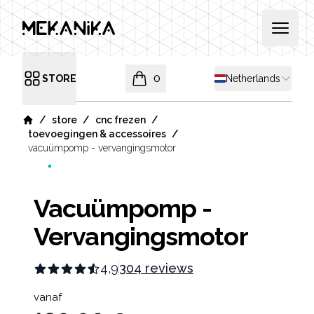
MEKANIKA
Open 
Shipping country
STORE
0
Netherlands
Open menu
items in cart, view bag
/
/
/
store
cnc frezen
Home
/
toevoegingen & accessoires
vacuümpomp - vervangingsmotor
Vacuümpomp -
Vervangingsmotor
4,9
304 reviews
Product information
vanaf