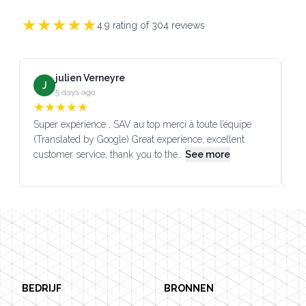
★
★
★
★
★
4.9
rating of
304
reviews
julien Verneyre
J
5 days ago
★
★
★
★
★
Super expérience , SAV au top merci à toute l’équipe
SA
(Translated by Google) Great experience, excellent
Go
customer service, thank you to the…
See more
co
Footer
BEDRIJF
BRONNEN