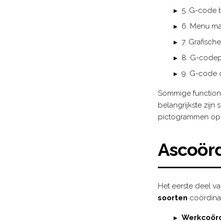
5. G-code b
6. Menu ma
7. Grafisch
8. G-codep
9. G-code 
Sommige functional
belangrijkste zijn
pictogrammen op 
Ascoör
Het eerste deel v
soorten
coördinat
Werkcoör