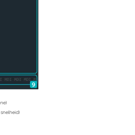
ine)
 snelheid)