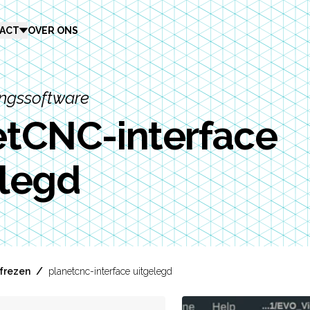
ACT
OVER ONS
ngssoftware
etCNC-interface
elegd
/
 frezen
planetcnc-interface uitgelegd