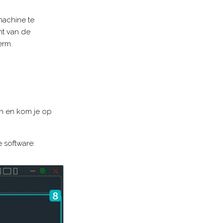
machine te
nt van de
erm.
n en kom je op
 software: