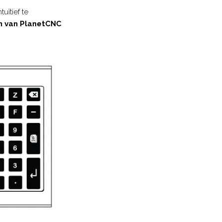
uïtief te
en van PlanetCNC