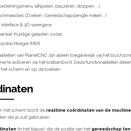
edieningsmenu (afspelen, pauzeren, stoppen, ...)
chineacties (Zoeken, Gereedschapslengte meten,...)
e interface & 3D-weergave
aneel (huidige geladen code)
opdrachtregel (MDI)
iteiten van PlanetCNC zijn alleen toegankelijk via het touchscr
 snel te activeren via het toetsenbord. Deze functionaliteiten del
het scherm en op de toetsen.
dinaten
an het scherm toont de
realtime coördinaten van de machine
en die je zult gebruiken:
dinaten
(in het blauw), die de positie van het
gereedschap ten 